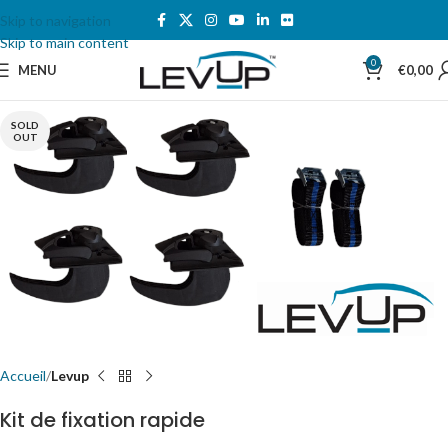
Skip to navigation
Skip to main content
0
MENU
€
0,00
SOLD
OUT
Accueil
Levup
Kit de fixation rapide