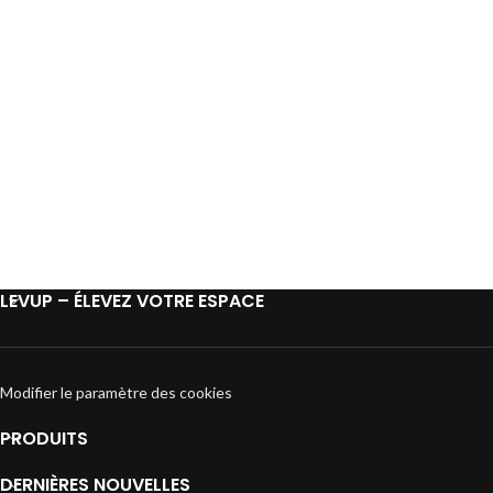
véhicules équipés d'un coffre de toit ?
Puis-je charger une poussette ?
Le coffre de toit affecte-t-il le confort de conduite ?
Vais-je remarquer un changement dans la consommation
de carburant ?
Où sont construits les coffres de toit LEVUP ? D'où vient le
matériau utilisé ?
Vendez-vous des accessoires de rechange ?
LEVUP – ÉLEVEZ VOTRE ESPACE
Modifier le paramètre des cookies
PRODUITS
DERNIÈRES NOUVELLES