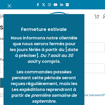
MENU
Se connecter
Fermeture estivale
Nous informons notre clientèle
*
Identifiant ou e-mail
que nous serons fermés pour
les jours fériés à partir du [date
à préciser].
Du 7 août au 30
*
Password
août
y compris.
Les commandes passées
pendant cette période seront
reçues régulièrement, mais les
LOG IN
Les expéditions reprendront à
partir de
première semaine de
Remember me
Lost your password?
septembre
.