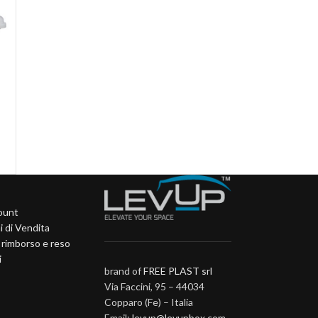
count
i di Vendita
i rimborso e reso
i
brand of
FREE PLAST srl
Via Faccini, 95 – 44034
Copparo (Fe) – Italia
Email:
levup@levupbox.com