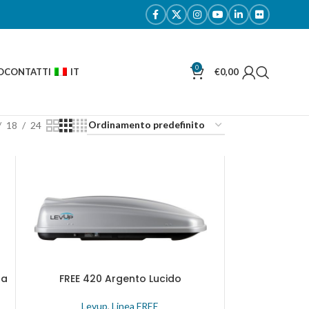
0
O
CONTATTI
IT
€
0,00
18
24
ra
FREE 420 Argento Lucido
Levup
,
Linea FREE