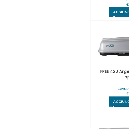
€
AGGIUNG
FREE 420 Arg
a
Levup
€
AGGIUNG