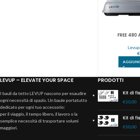
FREE 480 
Levup
€
AGGIUNG
LEVUP – ELEVATE YOUR SPACE
PRODOTTI
Kit di 
I bauli da tetto LEVUP nascono per esaudire
ogni necessità di spazio. Un baule portatutto
€
50,00
dedicato per ogni tuo accessorio:
per il viaggio, il tempo libero, il lavoro o la
Kit di 
semplice necessità di trasportare volumi
€
50,00
maggiori.