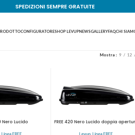
SPEDIZIONI SEMPRE GRATUITE
PRODOTTO
CONFIGURATORE
SHOP LEVUP
NEWS
GALLERY
FAQ
CHI SIAM
Mostra
9
12
0 Nero Lucido
FREE 420 Nero Lucido doppia apertu
,
Linea FREE
Levup
,
Linea FREE