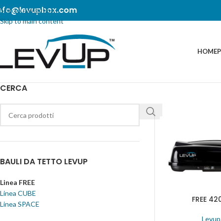
nfo@levupbox.com
Skip to navigation
Skip to main content
HOME
CERCA
BAULI DA TETTO LEVUP
Linea FREE
Linea CUBE
FREE 42
Linea SPACE
Levup